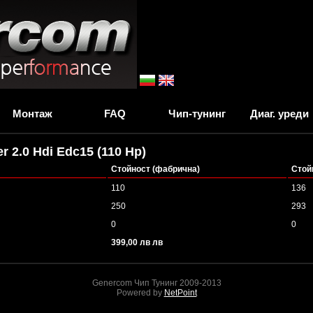
Монтаж
FAQ
Чип-тунинг
Диаг. уреди
 2.0 Hdi Edc15 (110 Hp)
Стойност (фабрична)
Стой
110
136
250
293
0
0
399,00 лв лв
Genercom Чип Тунинг 2009-2013
Powered by
NetPoint